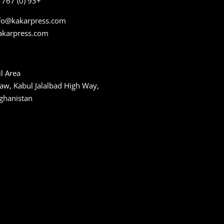
+93 (0) 767 15 15 30
nfo@kakarpress.com
akarpress.com
l Area,
aw, Kabul Jalalbad High Way,
fghanistan