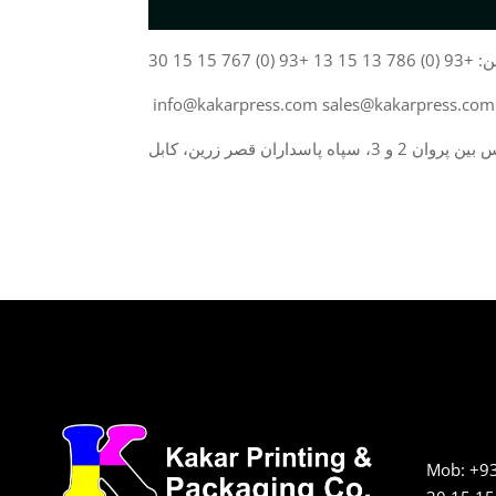
13 15 13 +93 (0) 767 15 15 30
وان 2 و 3، سپاه پاسداران قصر زرین، کابل
Mob: +93