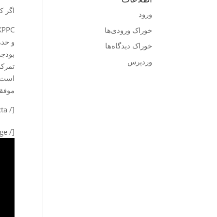
اگر کسب و کا
ورود
خوراک ورودی‌ها
خوراک دیدگاه‌ها
وردپرس
تمرکز
است. 
موفقی
[/ et_pb_cta] [/ et_pb_colta]
[/ et_pb_image] [/ et_pb_column] [/ et_pb_row] [/ et_pb_section]