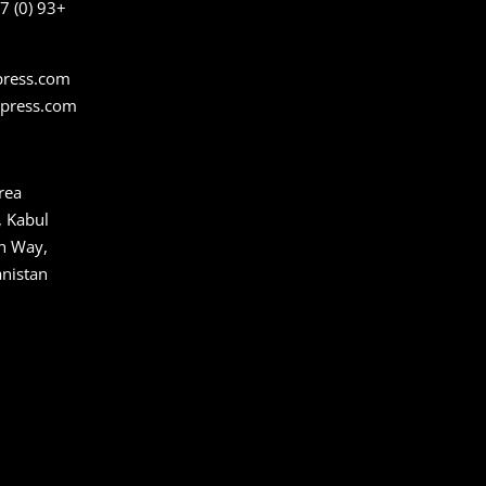
+93 (0) 767 15 15 30
press.com
rpress.com
rea,
 Kabul
gh Way,
anistan